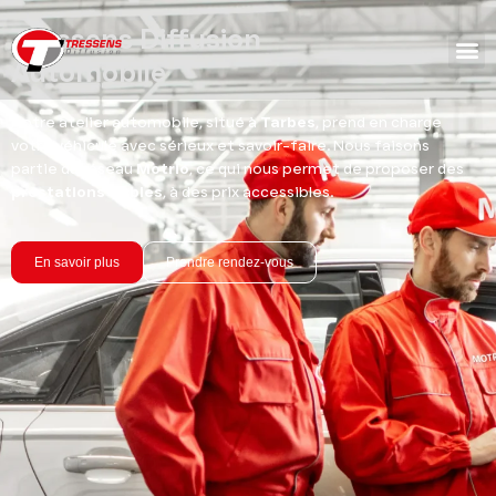
Tressens Diffusion
Automobile
Notre atelier automobile, situé à
Tarbes
, prend en charge
votre véhicule avec sérieux et savoir-faire. Nous faisons
partie du réseau
Motrio
, ce qui nous permet de proposer des
prestations fiables
, à des prix accessibles.
En savoir plus
Prendre rendez-vous